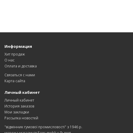
Информация
Хит продаж
О нас
Оплата и доставка
Связаться с нами
Карта сайта
Личный кабинет
Личный кабинет
История заказов
Мои закладки
Рассылка новостей
"відмінник гумової промисловості" з 1946 р.
мережа магазинів Faini-mebli у Львові