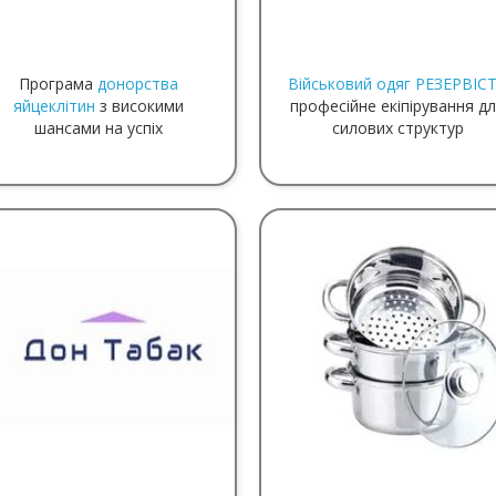
Програма
донорства
Військовий одяг РЕЗЕРВІС
яйцеклітин
з високими
професійне екіпірування д
шансами на успіх
силових структур