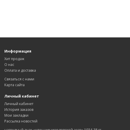
Информация
Хит продаж
О нас
Оплата и доставка
Связаться с нами
Карта сайта
Личный кабинет
Личный кабинет
История заказов
Мои закладки
Рассылка новостей
нагрудный знак «член цик мордовской асср» 1934-38 гг.