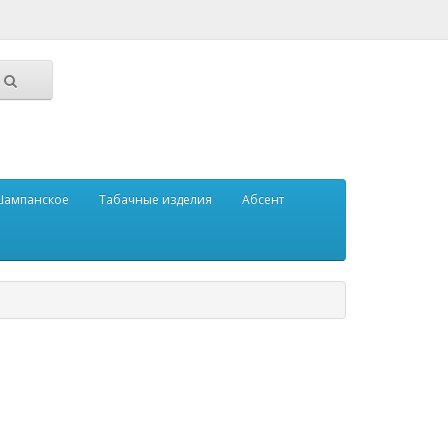
ампанское
Табачные изделия
Абсент