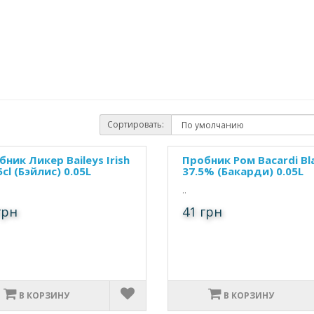
Сортировать:
ник Ликер Baileys Irish
Пробник Ром Bacardi Bl
5cl (Бэйлис) 0.05L
37.5% (Бакарди) 0.05L
..
грн
41 грн
В КОРЗИНУ
В КОРЗИНУ