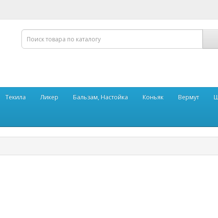
Текила
Ликер
Бальзам, Настойка
Коньяк
Вермут
Ш