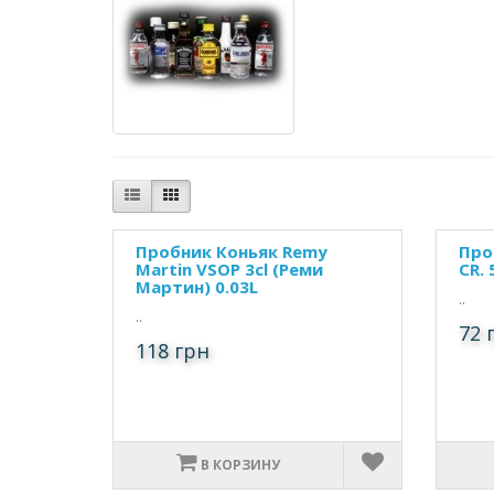
Пробник Коньяк Remy
Проб
Martin VSOP 3cl (Реми
CR. 
Мартин) 0.03L
..
..
72 
118 грн
В КОРЗИНУ